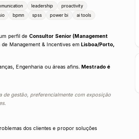
munication
leadership
proactivity
sio
bpmn
spss
power bi
ai tools
 perfil de
Consultor Senior (Management
pa de Management & Incentives em
Lisboa/Porto,
anças, Engenharia ou áreas afins.
Mestrado é
ia de gestão, preferencialmente com exposição
es.
 problemas dos clientes e propor soluções