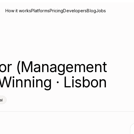
How it works
Platforms
Pricing
Developers
Blog
Jobs
ior (Management
 Winning · Lisbon
al